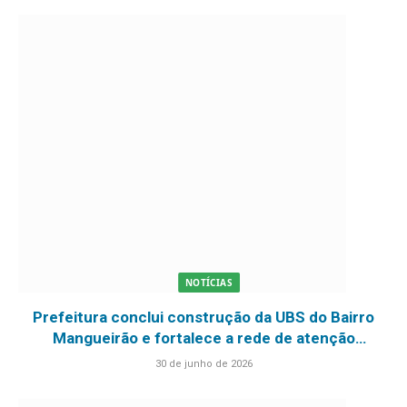
NOTÍCIAS
Prefeitura conclui construção da UBS do Bairro
Mangueirão e fortalece a rede de atenção
básica em São Geraldo do Araguaia
30 de junho de 2026