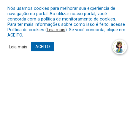
Nós usamos cookies para melhorar sua experiência de
navegação no portal. Ao utilizar nosso portal, você
concorda com a política de monitoramento de cookies.
Para ter mais informações sobre como isso é feito, acesse
Política de cookies (
Leia mais
). Se você concorda, clique em
ACEITO.
Leia mais
ACEITO
NOTÍCIAS
Secretaria de Assistência Social realiza visita
técnica às obras do programa Minha Casa,
Minha Vida
29 de junho de 2026