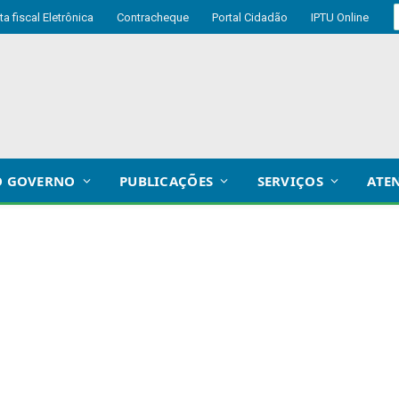
ta fiscal Eletrônica
Contracheque
Portal Cidadão
IPTU Online
O GOVERNO
PUBLICAÇÕES
SERVIÇOS
ATE