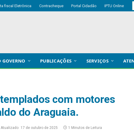
ta fiscal Eletrônica
Contracheque
Portal Cidadão
IPTU Online
O GOVERNO
PUBLICAÇÕES
SERVIÇOS
ATE
ontemplados com motores
ldo do Araguaia.
Atualizado
17 de outubro de 2025
1 Minutos de Leitura