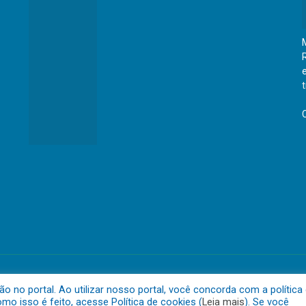
eraldo do Araguaia
Mapa do 
no portal. Ao utilizar nosso portal, você concorda com a política
o isso é feito, acesse Política de cookies (
Leia mais
). Se você