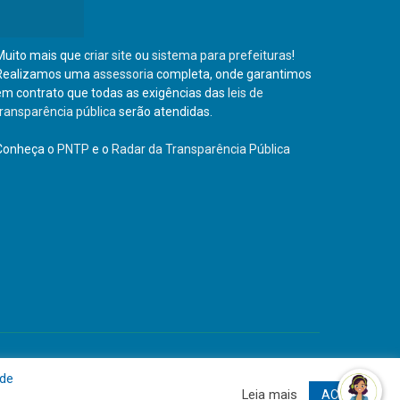
Muito mais que
criar site
ou
sistema para prefeituras
!
Realizamos uma
assessoria
completa, onde garantimos
em contrato que todas as exigências das
leis de
transparência pública
serão atendidas.
Conheça o
PNTP
e o
Radar da Transparência Pública
Site
Acessar Área Administrativa
Acessar o Webmail
 de
Leia mais
ACEITO