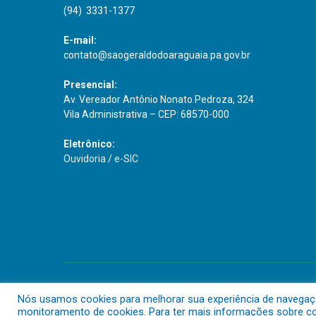
(94) 3331-1377
E-mail:
contato@saogeraldodoaraguaia.pa.gov.br
Presencial:
Av. Vereador Antônio Nonato Pedroza, 324
Vila Administrativa – CEP: 68570-000
Eletrônico:
Ouvidoria
/
e-SIC
Todos os direitos reservados a Prefeitura Municipal de São G
Nós usamos cookies para melhorar sua experiência de navegação 
monitoramento de cookies. Para ter mais informações sobre com