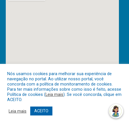
Nós usamos cookies para melhorar sua experiência de
navegação no portal. Ao utilizar nosso portal, você
DESENVOLVIDO POR CR2
concorda com a política de monitoramento de cookies.
Para ter mais informações sobre como isso é feito, acesse
Política de cookies (
Leia mais
). Se você concorda, clique em
ACEITO.
Muito mais que
criar site
ou
sistema para prefeituras
!
Realizamos uma
assessoria
completa, onde garantimos em
Leia mais
ACEITO
contrato que todas as exigências das
leis de transparência
pública
serão atendidas.