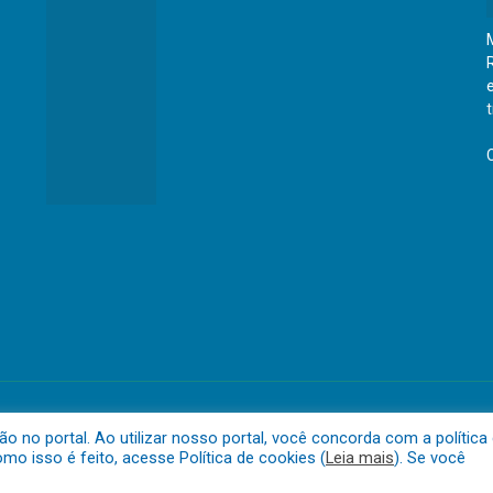
eraldo do Araguaia
Mapa do 
no portal. Ao utilizar nosso portal, você concorda com a política
o isso é feito, acesse Política de cookies (
Leia mais
). Se você