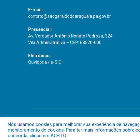
E-mail:
contato@saogeraldodoaraguaia.pa.gov.br
Presencial:
Av. Vereador Antônio Nonato Pedroza, 324
Vila Administrativa – CEP: 68570-000
Eletrônico:
Ouvidoria
/
e-SIC
Todos os direitos reservados a Prefeitura Municipal de São G
Nós usamos cookies para melhorar sua experiência de navegação 
monitoramento de cookies. Para ter mais informações sobre com
concorda, clique em ACEITO.