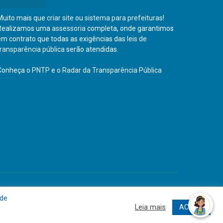
Muito mais que
criar site
ou
sistema para prefeituras
!
Realizamos uma
assessoria
completa, onde garantimos
em contrato que todas as exigências das
leis de
transparência pública
serão atendidas.
Conheça o
PNTP
e o
Radar da Transparência Pública
Site
Acessar Área Administrativa
Acessar o Webmail
 de
Leia mais
ACEITO