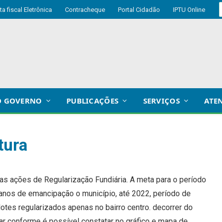
ta fiscal Eletrônica
Contracheque
Portal Cidadão
IPTU Online
O GOVERNO
PUBLICAÇÕES
SERVIÇOS
ATE
tura
as ações de Regularização Fundiária. A meta para o período
 anos de emancipação o município, até 2022, período de
otes regularizados apenas no bairro centro. decorrer do
r conforme é possível constatar no gráfico e mapa de