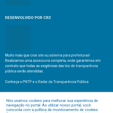
DESENVOLVIDO POR CR2
Muito mais que
criar site
ou
sistema para prefeituras
!
Realizamos uma
assessoria
completa, onde garantimos em
contrato que todas as exigências das
leis de transparência
pública
serão atendidas.
Conheça o
PNTP
e o
Radar da Transparência Pública
Nós usamos cookies para melhorar sua experiência de
navegação no portal. Ao utilizar nosso portal, você
Todos os direitos reservados a Prefeitura Municipal de São Geraldo
concorda com a política de monitoramento de cookies.
do Araguaia