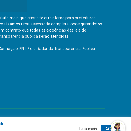
Muito mais que
criar site
ou
sistema para prefeituras
!
Realizamos uma
assessoria
completa, onde garantimos
em contrato que todas as exigências das
leis de
transparência pública
serão atendidas.
Conheça o
PNTP
e o
Radar da Transparência Pública
Site
Acessar Área Administrativa
Acessar o Webmail
 de
Leia mais
ACEITO