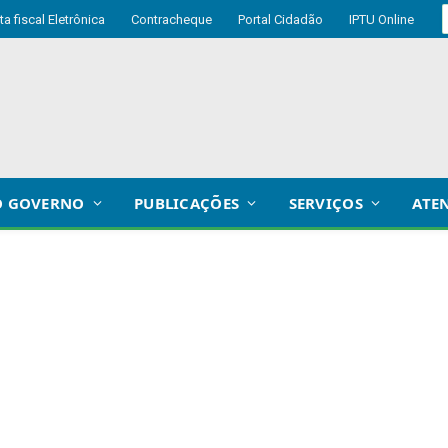
ta fiscal Eletrônica
Contracheque
Portal Cidadão
IPTU Online
O GOVERNO
PUBLICAÇÕES
SERVIÇOS
ATE