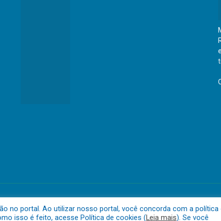
eraldo do Araguaia
Mapa do 
no portal. Ao utilizar nosso portal, você concorda com a política
o isso é feito, acesse Política de cookies (
Leia mais
). Se você