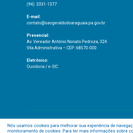
(94) 3331-1377
E-mail:
contato@saogeraldodoaraguaia.pa.gov.br
Presencial:
Av. Vereador Antônio Nonato Pedroza, 324
Vila Administrativa – CEP: 68570-000
Eletrônico:
Ouvidoria
/
e-SIC
Todos os direitos reservados a Prefeitura Municipal de São G
Nós usamos cookies para melhorar sua experiência de navegação 
monitoramento de cookies. Para ter mais informações sobre com