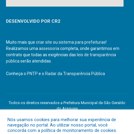
DESENVOLVIDO POR CR2
Muito mais que
criar site
ou
sistema para prefeituras
!
Realizamos uma
assessoria
completa, onde garantimos em
contrato que todas as exigências das
leis de transparência
pública
serão atendidas.
Conheça o
PNTP
e o
Radar da Transparência Pública
Todos os direitos reservados a Prefeitura Municipal de São Geraldo
do Araguaia
Nós usamos cookies para melhorar sua experiência de
navegação no portal. Ao utilizar nosso portal, você
Mapa do Site
Acessar Área Administrativa
concorda com a política de monitoramento de cookies.
Acessar o Webmail