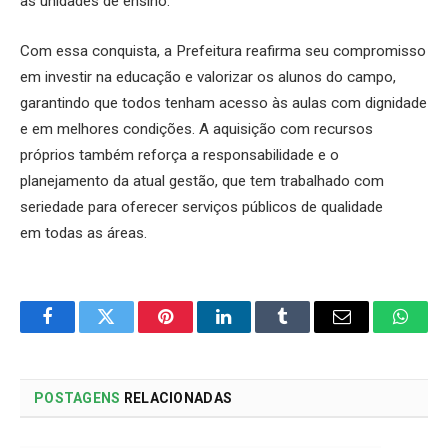
as unidades de ensino.
Com essa conquista, a Prefeitura reafirma seu compromisso
em investir na educação e valorizar os alunos do campo,
garantindo que todos tenham acesso às aulas com dignidade
e em melhores condições. A aquisição com recursos
próprios também reforça a responsabilidade e o
planejamento da atual gestão, que tem trabalhado com
seriedade para oferecer serviços públicos de qualidade
em todas as áreas.
Facebook
Twitter
Pinterest
LinkedIn
Tumblr
Email
Whats
POSTAGENS
RELACIONADAS