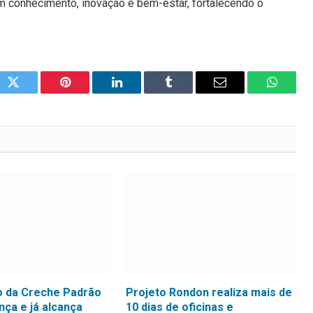
 conhecimento, inovação e bem-estar, fortalecendo o
ok
Twitter
Pinterest
LinkedIn
Tumblr
Email
WhatsA
 da Creche Padrão
Projeto Rondon realiza mais de
ça e já alcança
10 dias de oficinas e