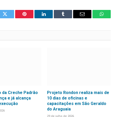
ok
Twitter
Pinterest
LinkedIn
Tumblr
Email
WhatsA
 da Creche Padrão
Projeto Rondon realiza mais de
ça e já alcança
10 dias de oficinas e
 execução
capacitações em São Geraldo
do Araguaia
2026
29 de julho de 2026