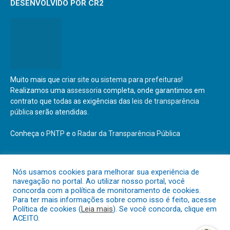
DESENVOLVIDO POR CR2
Muito mais que
criar site
ou
sistema para prefeituras
!
Realizamos uma
assessoria
completa, onde garantimos em
contrato que todas as exigências das
leis de transparência
pública
serão atendidas.
Conheça o
PNTP
e o
Radar da Transparência Pública
Nós usamos cookies para melhorar sua experiência de
navegação no portal. Ao utilizar nosso portal, você
Todos os direitos reservados a Prefeitura Municipal de São Geraldo
concorda com a política de monitoramento de cookies.
do Araguaia
Para ter mais informações sobre como isso é feito, acesse
Política de cookies (
Leia mais
). Se você concorda, clique em
ACEITO.
Mapa do Site
Acessar Área Administrativa