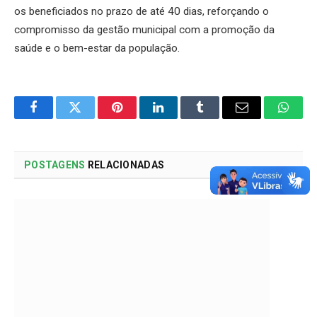
os beneficiados no prazo de até 40 dias, reforçando o
compromisso da gestão municipal com a promoção da
saúde e o bem-estar da população.
Facebook
Twitter
Pinterest
LinkedIn
Tumblr
Email
Whats
POSTAGENS
RELACIONADAS