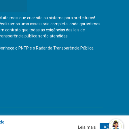
Muito mais que
criar site
ou
sistema para prefeituras
!
Realizamos uma
assessoria
completa, onde garantimos
em contrato que todas as exigências das
leis de
transparência pública
serão atendidas.
Conheça o
PNTP
e o
Radar da Transparência Pública
Site
Acessar Área Administrativa
Acessar o Webmail
 de
Leia mais
ACEITO