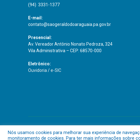
(94) 3331-1377
E-mail:
contato@saogeraldodoaraguaia.pa.gov.br
Presencial:
Av. Vereador Antônio Nonato Pedroza, 324
Vila Administrativa – CEP: 68570-000
Eletrônico:
Ouvidoria
/
e-SIC
Todos os direitos reservados a Prefeitura Municipal de São G
Nós usamos cookies para melhorar sua experiência de navegação 
monitoramento de cookies. Para ter mais informações sobre com