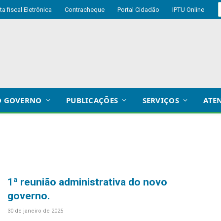
ta fiscal Eletrônica
Contracheque
Portal Cidadão
IPTU Online
O GOVERNO
PUBLICAÇÕES
SERVIÇOS
ATE
1ª reunião administrativa do novo
governo.
30 de janeiro de 2025