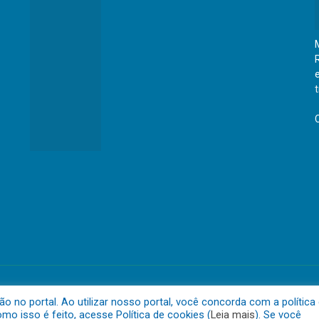
eraldo do Araguaia
Mapa do 
no portal. Ao utilizar nosso portal, você concorda com a política
o isso é feito, acesse Política de cookies (
Leia mais
). Se você