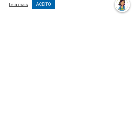
Leia mais
ACEITO
Muito mais que
criar site
ou
sistema para prefeituras
!
Realizamos uma
assessoria
completa, onde garantimos em
contrato que todas as exigências das
leis de transparência
pública
serão atendidas.
Conheça o
PNTP
e o
Radar da Transparência Pública
Todos os direitos reservados a Prefeitura Municipal de São Geraldo
do Araguaia
Mapa do Site
Acessar Área Administrativa
Acessar o Webmail