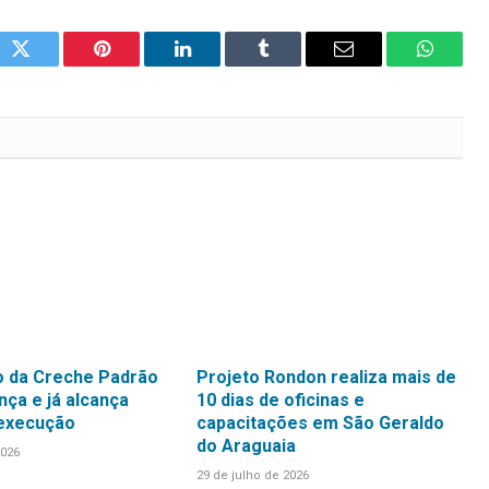
ok
Twitter
Pinterest
LinkedIn
Tumblr
Email
WhatsA
 da Creche Padrão
Projeto Rondon realiza mais de
ça e já alcança
10 dias de oficinas e
 execução
capacitações em São Geraldo
do Araguaia
2026
29 de julho de 2026