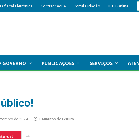
ta fiscal Eletrônica
Contracheque
Portal Cidadão
IPTU Online
O GOVERNO
PUBLICAÇÕES
SERVIÇOS
ATE
Público!
ezembro de 2024
1 Minutos de Leitura
nterest