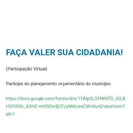
FAÇA VALER SUA CIDADANIA!
(Participação Virtual)
Participe do planejamento orçamentário do município.
https://docs.google.com/forms/d/e/1FAIpQLSfNKtPD_lOL8
HSFi9Gh_63H2-mttROo4jCFzyMdLweCWvKurQ/viewform?
pli=1