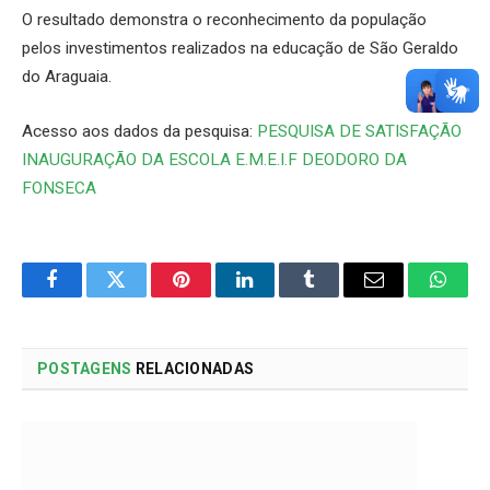
O resultado demonstra o reconhecimento da população
pelos investimentos realizados na educação de São Geraldo
do Araguaia.
Acesso aos dados da pesquisa:
PESQUISA DE SATISFAÇÃO
INAUGURAÇÃO DA ESCOLA E.M.E.I.F DEODORO DA
FONSECA
Facebook
Twitter
Pinterest
LinkedIn
Tumblr
Email
Whats
POSTAGENS
RELACIONADAS